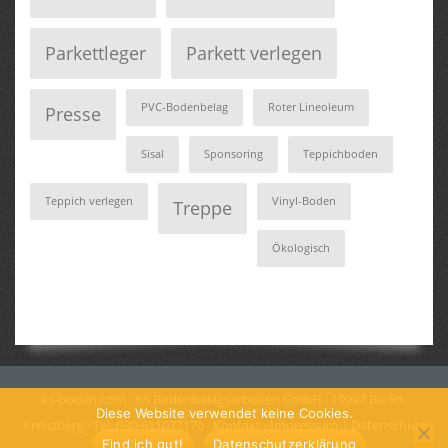
Parkettleger
Parkett verlegen
PVC-Bodenbelag
Roter Lineoleum
Presse
Sisal
Sponsoring
Teppichboden
Teppich verlegen
Vinyl-Boden
Treppe
Ökologisch
ks-boden.com
· KS Bodenbelagsarbeiten GmbH · 10997 Berlin-
Diese Website verwendet keine Cookies.
Kreuzberg · Tel: 030-611077170 ·
Kontakt
·
Impressum | Datenschutz
Find ich gut!
Datenschutzerklärung