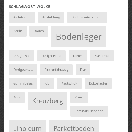
SCHLAGWORT-WOLKE
Architekten
Ausbildung
Bauhaus-Architektur
Berlin
Boden
Bodenleger
Design-Bar
Design-Hotel
Dielen
Elastomer
Fertigparkett
Firmenfahrzeug
Flur
Gummibelag
Job
Kautschuk
Kokosläufer
Kork
Kunst
Kreuzberg
Laminatfussboden
Linoleum
Parkettboden