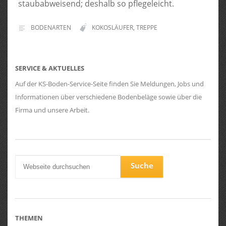
staubabweisend; deshalb so pflegeleicht.
BODENARTEN
KOKOSLÄUFER
,
TREPPE
SERVICE & AKTUELLES
Auf der KS-Boden-Service-Seite finden Sie Meldungen, Jobs und
Informationen über verschiedene Bodenbeläge sowie über die
Firma und unsere Arbeit.
THEMEN