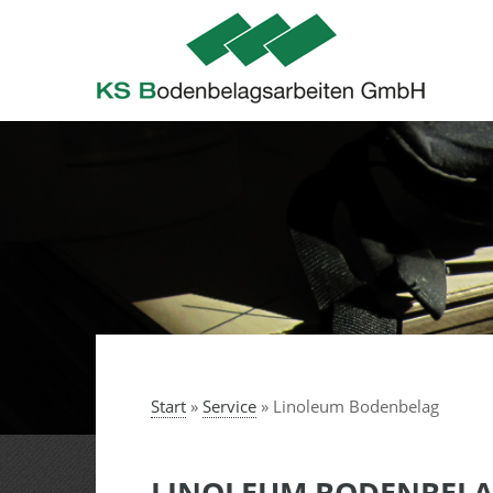
Start
»
Service
»
Linoleum Bodenbelag
LINOLEUM BODENBEL