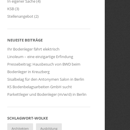
In eigener Sache
(4)
KSB
(3)
Stellenangebot
(2)
NEUESTE BEITRÄGE
Ihr Bodenleger fährt elektrisch
Linoleum – eine einzigartige Erfindung
Pressebeitrag: Hausbesuch von BWD beim
Bodenleger in Kreuzberg
Sisalbelag für den Antonymen Salon in Berlin
KS Bodenbelagsarbeiten GmbH sucht
Parkettleger und Bodenleger (m/w/d) in Berlin
SCHLAGWORT-WOLKE
Architekten
Ausbildung