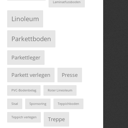
Laminatfussboden
Linoleum
Parkettboden
Parkettleger
Parkett verlegen
Presse
PVC-Bodenbelag
Roter Lineoleum
Sisal
Sponsoring
Teppichboden
Teppich verlegen
Treppe