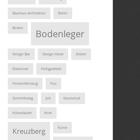
Bauhaus-Architektur
Berlin
Boden
Bodenleger
Design-Bar
Design-Hotel
Dielen
Elastomer
Fertigparkett
Firmenfahrzeug
Flur
Gummibelag
Job
Kautschuk
Kokosläufer
Kork
Kunst
Kreuzberg