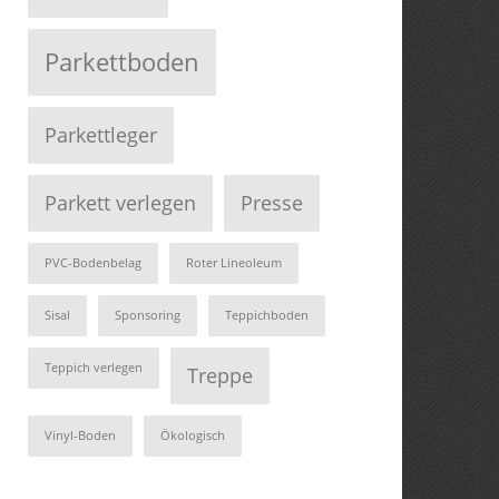
Parkettboden
Parkettleger
Parkett verlegen
Presse
PVC-Bodenbelag
Roter Lineoleum
Sisal
Sponsoring
Teppichboden
Teppich verlegen
Treppe
Vinyl-Boden
Ökologisch