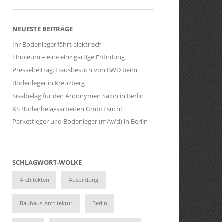
NEUESTE BEITRÄGE
Ihr Bodenleger fährt elektrisch
Linoleum – eine einzigartige Erfindung
Pressebeitrag: Hausbesuch von BWD beim
Bodenleger in Kreuzberg
Sisalbelag für den Antonymen Salon in Berlin
KS Bodenbelagsarbeiten GmbH sucht
Parkettleger und Bodenleger (m/w/d) in Berlin
SCHLAGWORT-WOLKE
Architekten
Ausbildung
Bauhaus-Architektur
Berlin