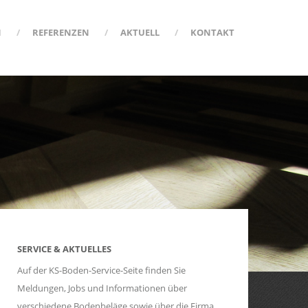
N
REFERENZEN
AKTUELL
KONTAKT
SERVICE & AKTUELLES
Auf der KS-Boden-Service-Seite finden Sie
Meldungen, Jobs und Informationen über
verschiedene Bodenbeläge sowie über die Firma