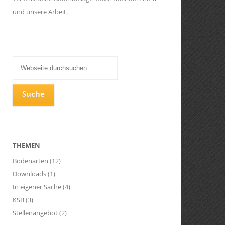
und unsere Arbeit.
THEMEN
Bodenarten
(12)
Downloads
(1)
In eigener Sache
(4)
KSB
(3)
Stellenangebot
(2)