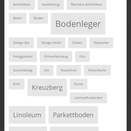
Architekten
Ausbildung
Bauhaus-Architektur
Berlin
Boden
Bodenleger
Design-Bar
Design-Hotel
Dielen
Elastomer
Fertigparkett
Firmenfahrzeug
Flur
Gummibelag
Job
Kautschuk
Kokosläufer
Kork
Kunst
Kreuzberg
Laminatfussboden
Linoleum
Parkettboden