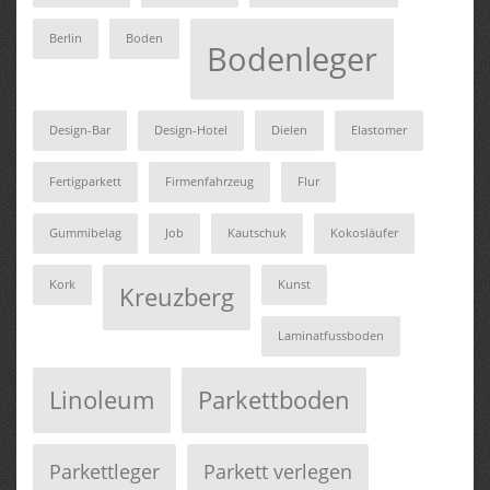
Berlin
Boden
Bodenleger
Design-Bar
Design-Hotel
Dielen
Elastomer
Fertigparkett
Firmenfahrzeug
Flur
Gummibelag
Job
Kautschuk
Kokosläufer
Kork
Kunst
Kreuzberg
Laminatfussboden
Linoleum
Parkettboden
Parkettleger
Parkett verlegen