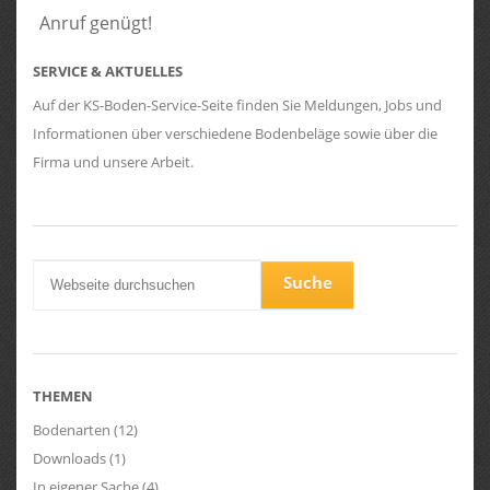
Anruf genügt!
SERVICE & AKTUELLES
Auf der KS-Boden-Service-Seite finden Sie Meldungen, Jobs und
Informationen über verschiedene Bodenbeläge sowie über die
Firma und unsere Arbeit.
THEMEN
Bodenarten
(12)
Downloads
(1)
In eigener Sache
(4)